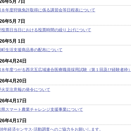
026年5月 7日
和８年度狩猟免許取得に係る講習会等日程表について
026年5月 7日
挙投票日当日における投票時間の繰り上げについて
026年5月 1日
田町生活支援商品券の配布について
026年4月24日
和８年度つがる西北五広域連合医療職員採用試験（第１回及び経験者枠
026年4月20日
野火災注意報の発令について
026年4月17日
森県スマート農業チャレンジ支援事業について
026年4月17日
和8年経済センサス-活動調査へのご協力をお願いします。