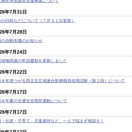
区画化等加速化支援事業について
026年7月31日
会の日程などについて（７月３１日更新）
026年7月28日
員の自動失職のお知らせ
026年7月24日
護保険関連の申請書類を更新しました
026年7月22日
和８年度つがる西北五広域連合医療職員採用試験（第２回）について
026年7月17日
和８年夏の交通安全県民運動について
026年7月17日
娠・出産・子育て、児童虐待など、一人で悩まず相談を！