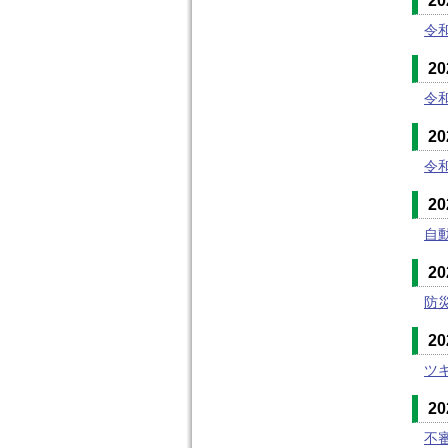
2
令
2
令
2
令
2
自
2
防
2
ツ
2
不