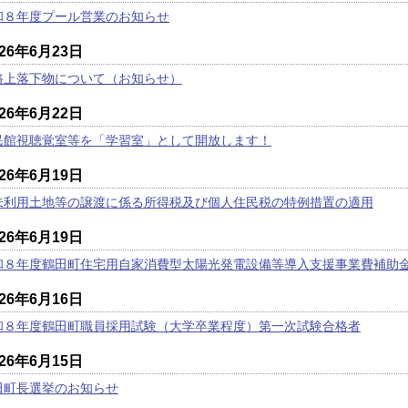
和８年度プール営業のお知らせ
026年6月23日
路上落下物について（お知らせ）
026年6月22日
民館視聴覚室等を「学習室」として開放します！
026年6月19日
未利用土地等の譲渡に係る所得税及び個人住民税の特例措置の適用
026年6月19日
和８年度鶴田町住宅用自家消費型太陽光発電設備等導入支援事業費補助
026年6月16日
和８年度鶴田町職員採用試験（大学卒業程度）第一次試験合格者
026年6月15日
田町長選挙のお知らせ