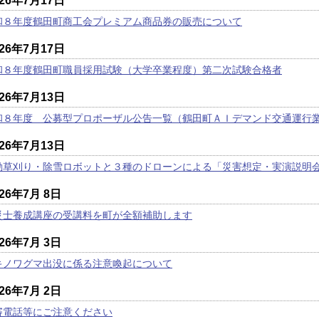
026年7月17日
和８年度鶴田町商工会プレミアム商品券の販売について
026年7月17日
和８年度鶴田町職員採用試験（大学卒業程度）第二次試験合格者
026年7月13日
和８年度 公募型プロポーザル公告一覧（鶴田町ＡＩデマンド交通運行
026年7月13日
動草刈り・除雪ロボットと３種のドローンによる「災害想定・実演説明
026年7月 8日
災士養成講座の受講料を町が全額補助します
026年7月 3日
キノワグマ出没に係る注意喚起について
026年7月 2日
審電話等にご注意ください