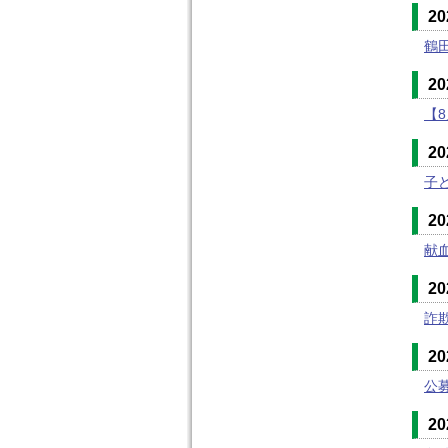
2
鶴
2
【
2
子
2
献
2
詐
2
公
2