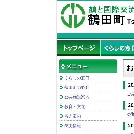
お
くらしの窓口
2
鶴田町の紹介
ご
公共施設案内
2
教育・文化
令
観光案内
防災情報
2