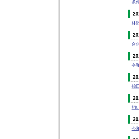
条
2
林
2
合
2
令
2
鶴
2
飼
2
令