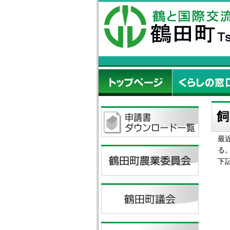
飼
最
る
下