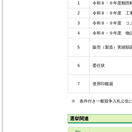
1
令和８・９年度鶴田
2
令和８・９年度 工
3
令和８・９年度 コ
4
令和８・９年度 物
5
販売（製造）実績額
6
委任状
7
使用印鑑届
※ 条件付き一般競争入札公告
選挙関連
No.