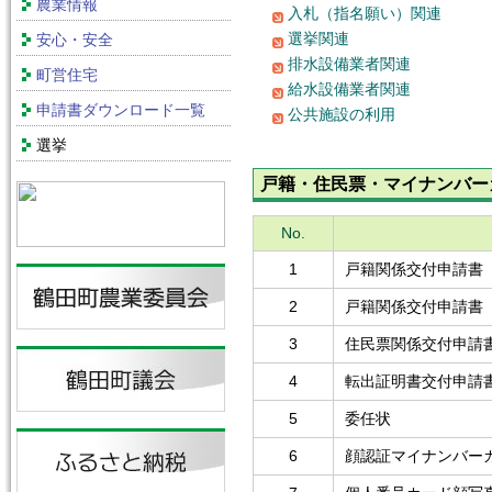
農業情報
入札（指名願い）関連
選挙関連
安心・安全
排水設備業者関連
町営住宅
給水設備業者関連
申請書ダウンロード一覧
公共施設の利用
選挙
戸籍・住民票・マイナンバー
No.
1
戸籍関係交付申請書
2
戸籍関係交付申請書
3
住民票関係交付申請
4
転出証明書交付申請
5
委任状
6
顔認証マイナンバー