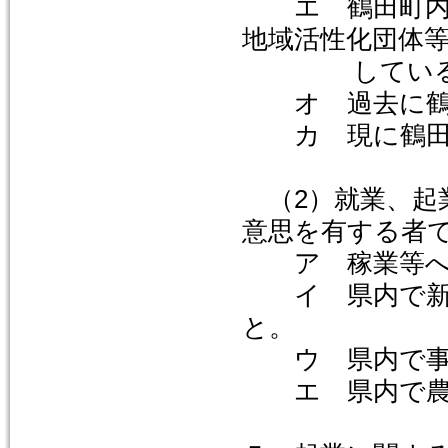
エ 鶴田町内を
地域活性化団体
している
オ 過去に鶴田
カ 現に鶴田町
（2）就業、起
意思を有する者
ア 稼業等へ
イ 県内で新規
と。
ウ 県内で事
エ 県内で農林