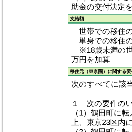
助金の交付決定
支給額
世帯での移住の場
単身での移住の
※18歳未満の世
万円を加算
移住元（東京圏）に関する要
次のすべてに該
１ 次の要件の
（1）鶴田町に転
上、東京23区内
（2）鶴田町に転