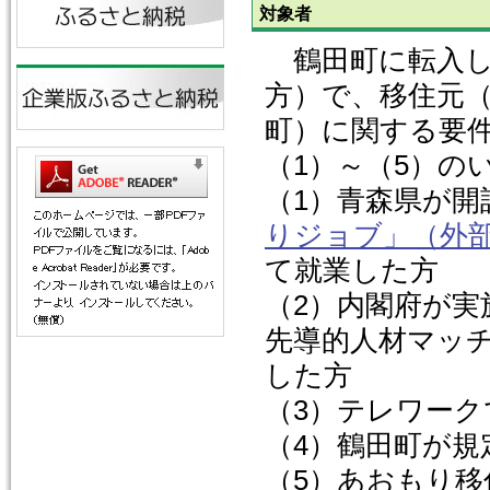
対象者
鶴田町に転入し
方）で、移住元
町）に関する要
（1）～（5）の
（1）青森県が開
りジョブ」（外
て就業した方
（2）内閣府が
先導的人材マッ
した方
（3）テレワー
（4）鶴田町が
（5）あおもり