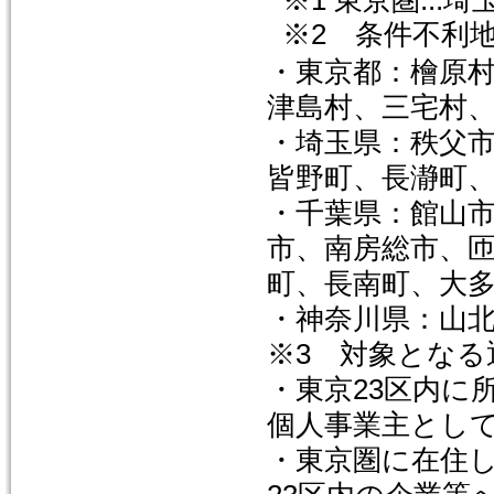
※1 東京圏...
※2 条件不利地
・東京都：檜原
津島村、三宅村
・埼玉県：秩父
皆野町、長瀞町
・千葉県：館山
市、南房総市、
町、長南町、大
・神奈川県：山
※3 対象となる
・東京23区内に
個人事業主とし
・東京圏に在住し