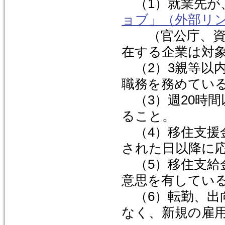
（1）就業先が
ョブ」（外部リ
（官公庁、資本
在する企業は対
（2）3親等以
職務を務めてい
（3）週20時
ること。
（4）移住支援金の
された日以降に
（5）移住支給
意思を有してい
（6）転勤、出
なく、新規の雇