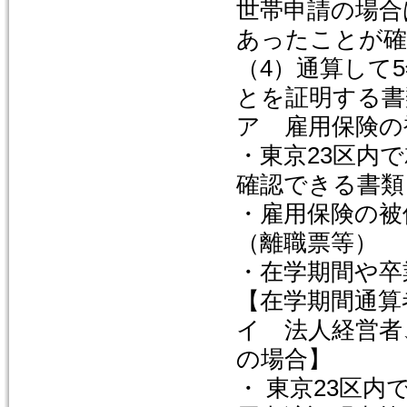
世帯申請の場合
あったことが確
（4）通算して
とを証明する書
ア 雇用保険の
・東京23区内
確認できる書類
・雇用保険の被
（離職票等）
・在学期間や卒
【在学期間通算
イ 法人経営者
の場合】
・ 東京23区