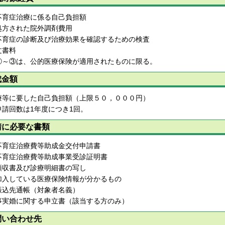
不育症治療に係る自己負担額
処方された院外調剤費用
不育症の診断及び治療効果を確認するための検査
文書料
①～③は、公的医療保険が適用されたものに限る。
成金額
療等に要した自己負担額（上限５０，０００円）
申請回数は1年度につき1回。
請に必要な書類
不育症治療費等助成金交付申請書
不育症治療費等助成事業受診証明書
領収書及び診療明細書の写し
加入している医療保険情報が分かるもの
振込先通帳（対象者名義）
事実婚に関する申立書（該当する方のみ）
問い合わせ先