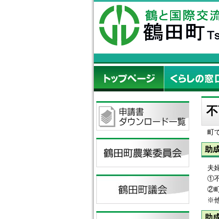
不
町
助
夫
①
②
※
助