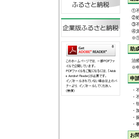
①
②
③
④
※
助
治
※
申
・
・
・
・
・
・
お