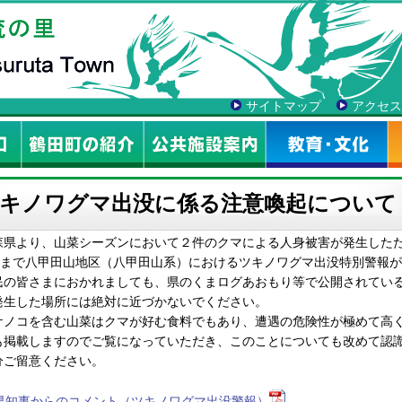
サイトマップ
アクセス
キノワグマ出没に係る注意喚起について
森県より、山菜シーズンにおいて２件のクマによる人身被害が発生したため
金)まで八甲田山地区（八甲田山系）におけるツキノワグマ出没特別警報が
民の皆さまにおかれましても、県のくまログあおもり等で公開されている
発生した場所には絶対に近づかないでください。
ケノコを含む山菜はクマが好む食料でもあり、遭遇の危険性が極めて高く
も掲載しますのでご覧になっていただき、このことについても改めて認識
分ご留意ください。
県知事からのコメント（ツキノワグマ出没警報）