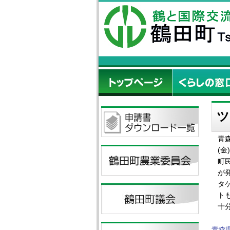
ツ
青
(
町
が
タ
ト
十
青森