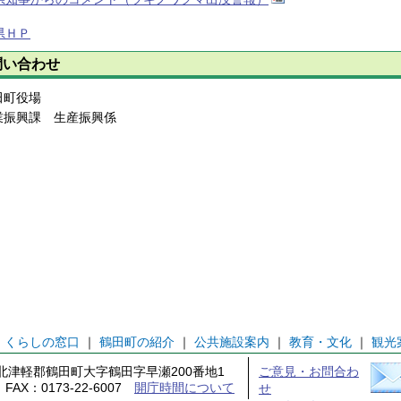
県ＨＰ
問い合わせ
田町役場
業振興課 生産振興係
｜
くらしの窓口
｜
鶴田町の紹介
｜
公共施設案内
｜
教育・文化
｜
観光
森県北津軽郡鶴田町大字鶴田字早瀬200番地1
ご意見・お問合わ
1 FAX：0173-22-6007
開庁時間について
せ