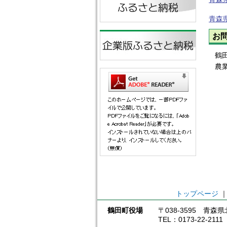
青森
お
鶴
農
トップページ
鶴田町役場
〒038-3595 青
TEL：0173-22-211