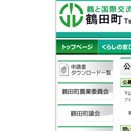
公
公
下
プ
業
問