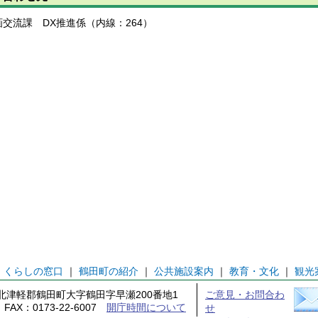
画交流課 DX推進係（内線：264）
｜
くらしの窓口
｜
鶴田町の紹介
｜
公共施設案内
｜
教育・文化
｜
観光
森県北津軽郡鶴田町大字鶴田字早瀬200番地1
ご意見・お問合わ
1 FAX：0173-22-6007
開庁時間について
せ