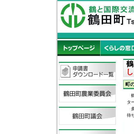
鶴
し
町
鶴
タ
多
待