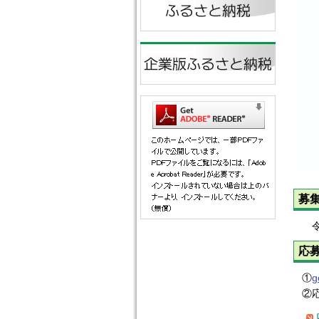
募
令
応
①
g
②