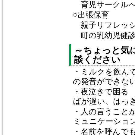
育児サークルへ
○出張保育
親子リフレッシ
町の乳幼児健診
～ちょっと気
談ください
・ミルクを
の発音ができな
・夜泣
ばが遅い、はっ
・人の言う
ミュニケーショ
・名前を呼ん