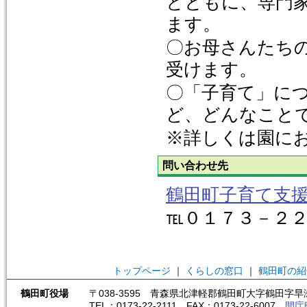
とともに、専門
ます。
〇お母さんたち
受けます。
〇「子育て」に
ど、どんなこと
※詳しくは園に
問い合わせ先
鶴田町子育て支
℡０１７３－２
トップページ
｜
くらしの窓口
｜
鶴田町の紹
鶴田町役場
〒038-3595 青森県北津軽郡鶴田町大字鶴田字早瀬
TEL：0173-22-2111 FAX：0173-22-6007
開庁