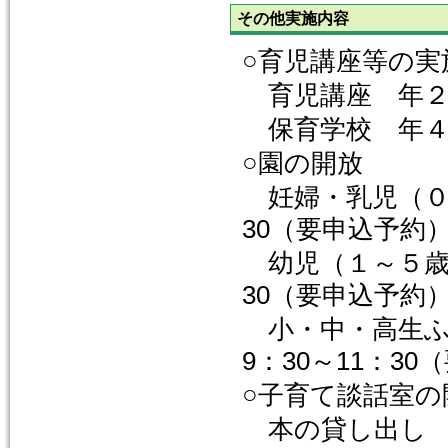
その他実施内容
○育児講座等の実
育児講座 年２
保育学校 年４
○園の開放
妊婦・乳児（０歳
30（要申込予約
幼児（１～５歳児
30（要申込予約
小・中・高生ふ
9：30～11：3
○子育て談話室の
本の貸し出し 