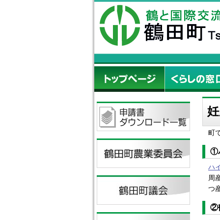
妊
町
①
ハ
周
つ
②