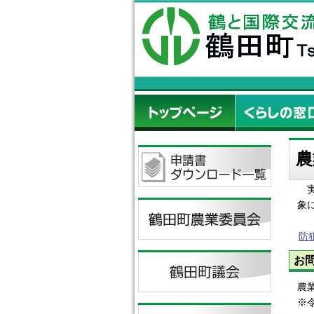
農
実
象
防
お
農業
※