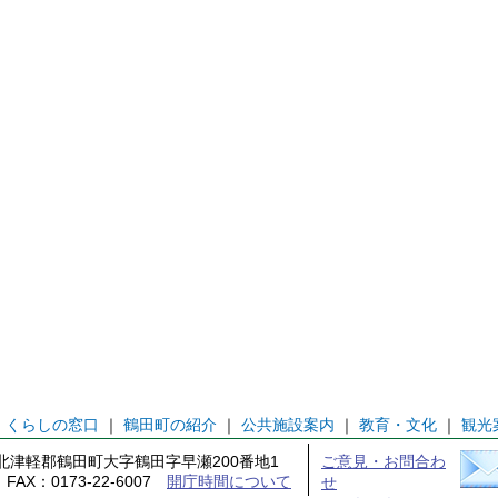
｜
くらしの窓口
｜
鶴田町の紹介
｜
公共施設案内
｜
教育・文化
｜
観光
森県北津軽郡鶴田町大字鶴田字早瀬200番地1
ご意見・お問合わ
1 FAX：0173-22-6007
開庁時間について
せ