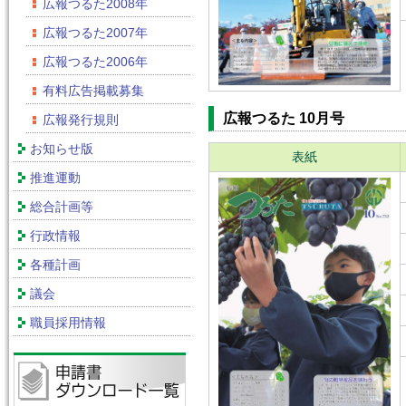
広報つるた2008年
広報つるた2007年
広報つるた2006年
有料広告掲載募集
広報つるた 10月号
広報発行規則
お知らせ版
表紙
推進運動
総合計画等
行政情報
各種計画
議会
職員採用情報