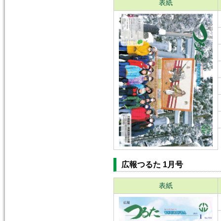
表紙
広報つるた 1月号
表紙