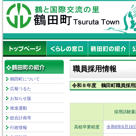
職員採用情報
鶴田町について
令和８年度 鶴田町職員採用
広報つるた
お知らせ版
推進運動
採用試験案
総合計画等
令和8年6月16
高校卒業程度
行政情報