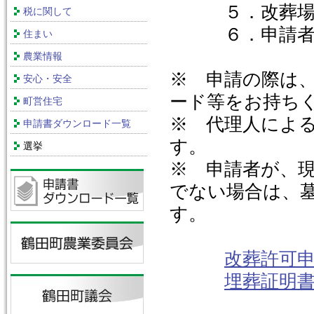
５．改葬場所
税に関して
６．申請者の
住まい
農業情報
※ 申請の際は
安心・安全
ード等をお持ち
町営住宅
※ 代理人によ
申請書ダウンロード一覧
す。
選挙
※ 申請者が、
でない場合は、
す。
改葬許可
埋葬証明