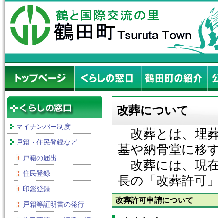
改葬について
マイナンバー制度
改葬とは、埋葬
戸籍・住民登録など
墓や納骨堂に移
戸籍の届出
改葬には、現在
住民登録
長の「改葬許可
印鑑登録
改葬許可申請について
戸籍等証明書の発行