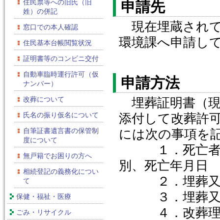
住民票等への旧氏（旧
申請先
姓）の併記
現在埋蔵されて
窓口での本人確認
環境課へ申請し
住民基本台帳閲覧状況
証明書等のコンビニ交付
自動車臨時運行許可（仮
申請方法
ナンバー）
改葬について
埋葬証明書（現
氏名の振り仮名について
添付して改葬許
自筆証書遺言書の保管制
には次の事項を
度について
１．死亡者の本
無戸籍でお困りの方へ
別、死亡年月日
相続登記の義務化につい
２．埋葬又は
て
３．埋葬又は
保健・福祉・医療
４．改葬理
ごみ・リサイクル