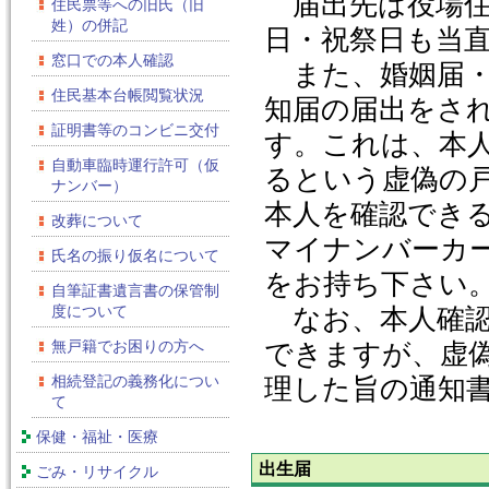
届出先は役場住
住民票等への旧氏（旧
姓）の併記
日・祝祭日も当
窓口での本人確認
また、婚姻届・
住民基本台帳閲覧状況
知届の届出をさ
証明書等のコンビニ交付
す。これは、本
自動車臨時運行許可（仮
るという虚偽の
ナンバー）
本人を確認でき
改葬について
マイナンバーカ
氏名の振り仮名について
をお持ち下さい
自筆証書遺言書の保管制
度について
なお、本人確認
無戸籍でお困りの方へ
できますが、虚
相続登記の義務化につい
理した旨の通知
て
保健・福祉・医療
出生届
ごみ・リサイクル