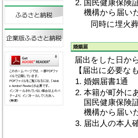
国民健康保険
機構から届い
同時に埋火葬許
婚姻届
届出をした日か
【届出に必要な
婚姻届書1通
本籍が町外に
国民健康保険
機構から届い
届出人の本人