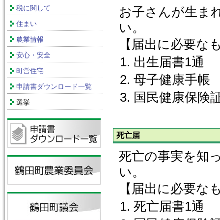
税に関して
お子さんが生まれ
住まい
い。
農業情報
【届出に必要な
安心・安全
出生届書1通
町営住宅
母子健康手帳
申請書ダウンロード一覧
国民健康保険
選挙
死亡届
死亡の事実を知
い。
【届出に必要な
死亡届書1通