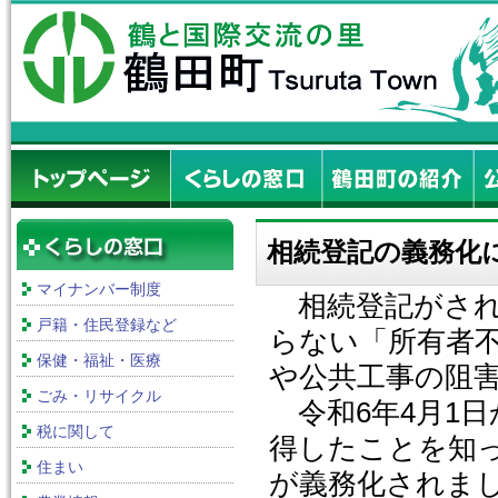
相続登記の義務化
マイナンバー制度
相続登記がされ
戸籍・住民登録など
らない「所有者
保健・福祉・医療
や公共工事の阻
ごみ・リサイクル
令和6年4月1
税に関して
得したことを知
住まい
が義務化されまし