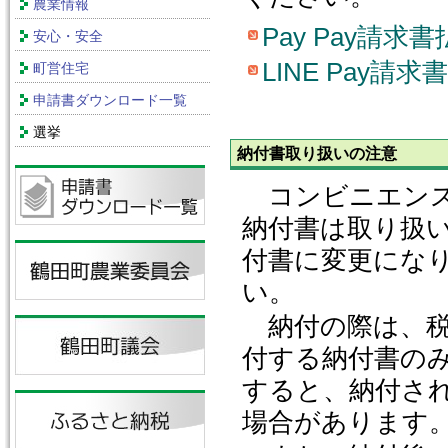
農業情報
Pay Pay請求
安心・安全
LINE Pay請
町営住宅
申請書ダウンロード一覧
選挙
納付書取り扱いの注意
コンビニエンス
納付書は取り扱
付書に変更にな
い。
納付の際は、税
付する納付書の
すると、納付さ
場合があります