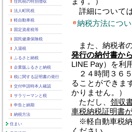
ます。）
住民税の特別徴収
詳細については
法人町民税
軽自動車税
納税方法につい
固定資産税等
国民健康保険税
また、納税者の
入湯税
発行の納付書か
ふるさと納税
LINE Pay）
企業版ふるさと納税
２４時間３６５
税に関する証明書の発行
ることができま
交付申請時本人確認
かりません。）
サラリーマンと税
ただし、
領収
申告と納期
車税納税証明書
納税方法
※軽自動車税納
住まい
ください。