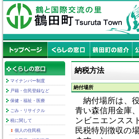
納税方法
マイナンバー制度
納付場所
戸籍・住民登録など
納付場所は、役
保健・福祉・医療
青い森信用金庫
ごみ・リサイクル
ンビニエンスス
税に関して
民税特別徴収の
個人の住民税