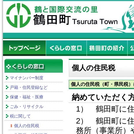
個人の住民税
マイナンバー制度
個人の住民税（町・県民税）
戸籍・住民登録など
納めていただく
保健・福祉・医療
ごみ・リサイクル
1） 鶴田町に
税に関して
2） 鶴田町に
個人の住民税
務所（事業所）