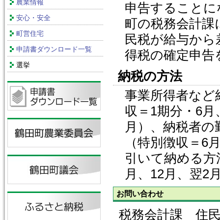
農業情報
申告することに
安心・安全
町の税務会計課
町営住宅
民税が給与から
申請書ダウンロード一覧
得税の確定申告
選挙
納税の方法
事業所得者など
収＝1期分・6月
月）、納税者の
（特別徴収＝6
引いて納める方法
月、12月、翌2
お問い合わせ
税務会計課 住