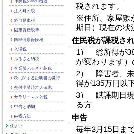
住民税の特別徴収
税されます。
法人町民税
※住所、家屋敷
軽自動車税
期日）現在の状
固定資産税等
住民税が課税さ
国民健康保険税
入湯税
1） 総所得が
ふるさと納税
が変わります）
企業版ふるさと納税
2） 障害者、
税に関する証明書の発行
得が135万円以
交付申請時本人確認
3） 賦課期日
サラリーマンと税
る方
申告と納期
申告
納税方法
住まい
毎年3月15日