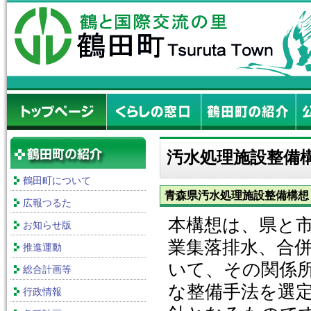
汚水処理施設整備
鶴田町について
青森県汚水処理施設整備構想
広報つるた
本構想は、県と
お知らせ版
業集落排水、合
推進運動
いて、その関係
総合計画等
な整備手法を選
行政情報