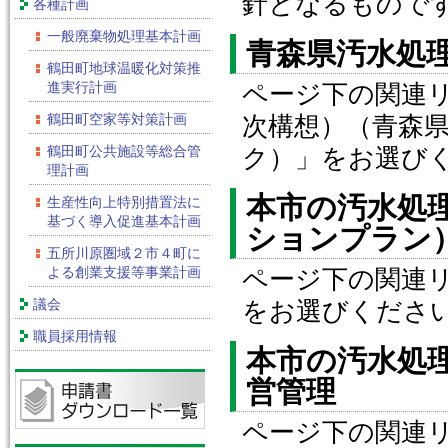
針となるもので
各種計画
一般廃棄物処理基本計画
青森県汚水処
鶴田町地球温暖化対策推
進実行計画
ページ下の関連
鶴田町空家等対策計画
次構想）（青森
鶴田町公共施設等総合管
ク）」をお選び
理計画
本市の汚水処
生産性向上特別措置法に
基づく導入促進基本計画
ションプラン
五所川原圏域２市４町に
よる創業支援等事業計画
ページ下の関連
議会
をお選びくださ
職員採用情報
本市の汚水処
営管理
ページ下の関連