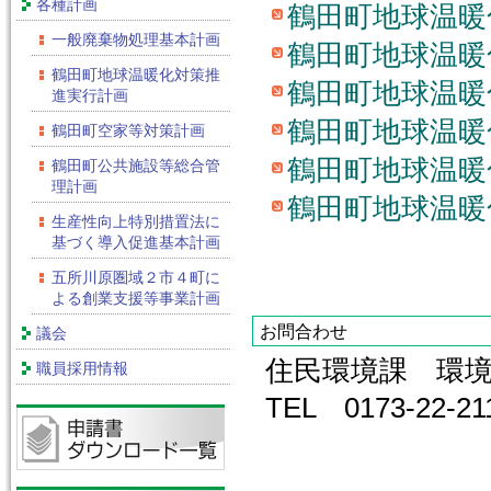
各種計画
鶴田町地球温暖
一般廃棄物処理基本計画
鶴田町地球温暖
鶴田町地球温暖化対策推
鶴田町地球温暖
進実行計画
鶴田町地球温暖
鶴田町空家等対策計画
鶴田町地球温暖
鶴田町公共施設等総合管
理計画
鶴田町地球温暖
生産性向上特別措置法に
基づく導入促進基本計画
五所川原圏域２市４町に
よる創業支援等事業計画
お問合わせ
議会
住民環境課 環
職員採用情報
TEL 0173-22-