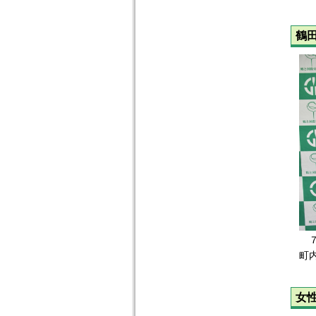
鶴
７
町
女