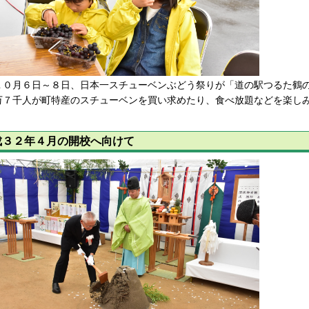
０月６日～８日、日本一スチューベンぶどう祭りが「道の駅つるた鶴の
万７千人が町特産のスチューベンを買い求めたり、食べ放題などを楽し
成３２年４月の開校へ向けて