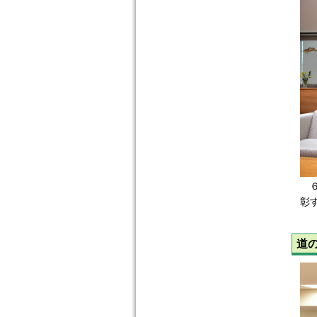
６
彰
道