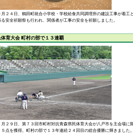
月２４日、鶴田町統合小学校・学校給食共同調理所の建設工事が着工と
係る安全祈願祭も行われ、関係者が工事の安全を祈願しました。
民体育大会 町村の部で１３連覇
月２９日、第７３回市町村対抗青森県民体育大会が八戸市を主会場に開
．５点を獲得。町村の部で１３年連続２４回目の総合優勝に輝きました