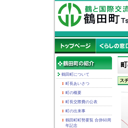
町
鶴田町について
ス
町長あいさつ
町の概要
町長交際費の公表
町の出来事
鶴田町町勢要覧 合併60周
年記念