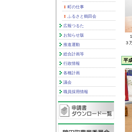
町の仕事
ふるさと鶴田会
広報つるた
お知らせ版
１
３
推進運動
総合計画等
平
行政情報
各種計画
議会
職員採用情報