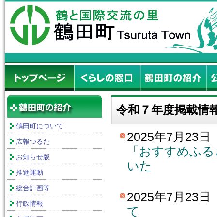
令和７年度掲載情
鶴田町について
2025年7月23
広報つるた
「おすすめふる
お知らせ版
いた
推進運動
だき
総合計画等
2025年7月23
行政情報
て