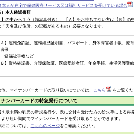
者本人が在宅で保健医療サービス又は福祉サービスを受けている場合
※）本人確認書類
Ａ】の中から１点（顔写真付き）、【Ａ】をお持ちでない方は【Ｂ】の
は「氏名及び住所」の記載があるもの）必要となります。
【Ａ】運転免許証、運転経歴証明書、パスポート、身体障害者手帳、療
害者保
健福祉手帳など
【Ｂ】資格確認書、介護保険証、医療受給者証、年金手帳、生活保護受
ど
の他、マイナンバーカードの取り扱いについては、
こちら
をご覧くだ
イナンバーカードの特急発行について
１歳未満の乳児の新規発行や、既に交付を受けた方の紛失等による再発
）より短い期間でマイナンバーカードを受け取ることができます。
細については、
こちらのページ
をご確認ください。