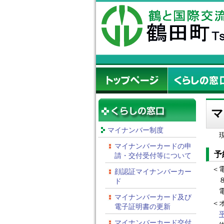
マ
マイナンバー制度
現
マイナンバーカードの申
予
請・交付受付等について
＜
顔認証マイナンバーカー
８
ド
電
マイナンバーカード及び
＜
電子証明書の更新
マイナンバーカード交付