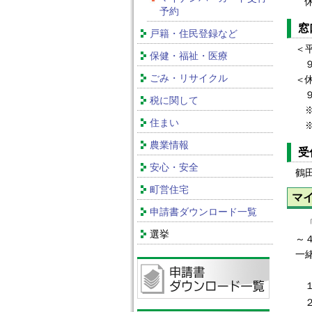
休
予約
窓
戸籍・住民登録など
＜
保健・福祉・医療
９
ごみ・リサイクル
＜
９
税に関して
※
住まい
※
農業情報
受
安心・安全
鶴
町営住宅
マ
申請書ダウンロード一覧
「
選挙
～
一
１
２