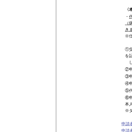
〈
・
（
き
※
①
を
し
②
③
④
⑤
⑥
本
※
申請
申請