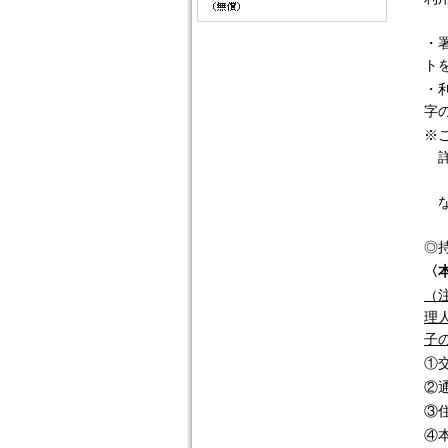
・
ト
・
字
※
詳
な
◎
〈
（
理
子
①
②
③
④