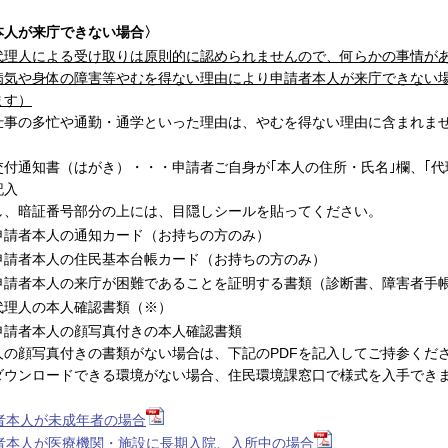
本人が来庁できない場合〉
代理人による受け取りは原則的に認められませんので、何らかの事情が
病気や身体の障害等やむを得ない理由により申請者本人が来庁できない
ます）
仕事の多忙や通勤・通学といった理由は、やむを得ない理由に含まれま
交付通知書（はがき）・・・申請者ご自身が｢本人の住所・氏名｣欄、｢代
記入
、暗証番号部分の上には、目隠しシールを貼ってください。
申請者本人の通知カード（お持ちの方のみ）
申請者本人の住民基本台帳カード（お持ちの方のみ）
申請者本人の来庁が困難であることを証明する書類（診断書、障害者手
代理人の本人確認書類（※）
申請者本人の顔写真付きの本人確認書類
人の顔写真付きの書類がない場合は、下記のPDFを記入してご持参くだ
ダウンロードできる環境がない場合、住民環境課窓口で様式を入手でき
者本人が未成年者の場合
者本人が医療機関・施設に長期入院、入所中の場合