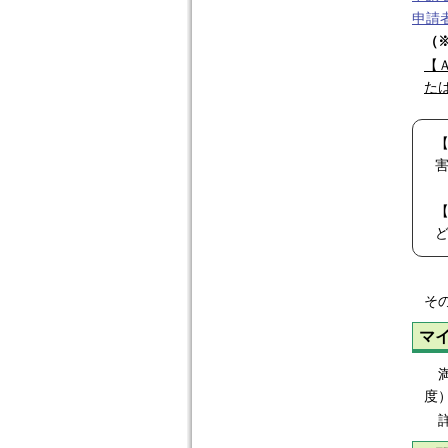
申請
（
【
た
そ
マ
満
度
詳