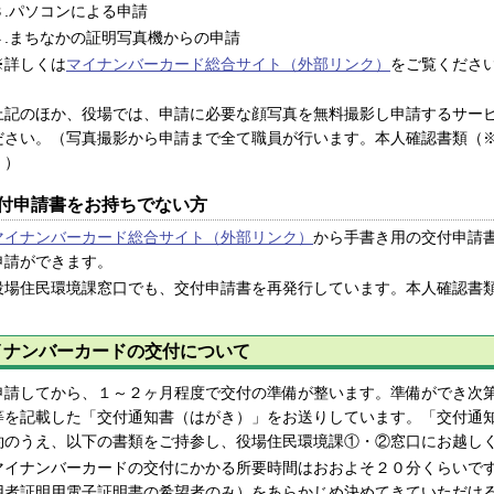
.パソコンによる申請
.まちなかの証明写真機からの申請
詳しくは
マイナンバーカード総合サイト（外部リンク）
をご覧くださ
記のほか、役場では、申請に必要な顔写真を無料撮影し申請するサービ
ださい。（写真撮影から申請まで全て職員が行います。本人確認書類（
。）
付申請書をお持ちでない方
マイナンバーカード総合サイト（外部リンク）
から手書き用の交付申請
申請ができます。
役場住民環境課窓口でも、交付申請書を再発行しています。本人確認書
。
イナンバーカードの交付について
請してから、１～２ヶ月程度で交付の準備が整います。準備ができ次第
等を記載した「交付通知書（はがき）」をお送りしています。「交付通
約のうえ、以下の書類をご持参し、役場住民環境課①・②窓口にお越し
イナンバーカードの交付にかかる所要時間はおおよそ２０分くらいです
用者証明用電子証明書の希望者のみ）をあらかじめ決めてきていただけ