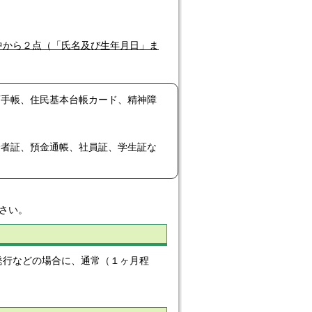
中から２点（「氏名及び生年月日」ま
育手帳、住民基本台帳カード、精神障
給者証、預金通帳、社員証、学生証な
さい。
行などの場合に、通常（１ヶ月程