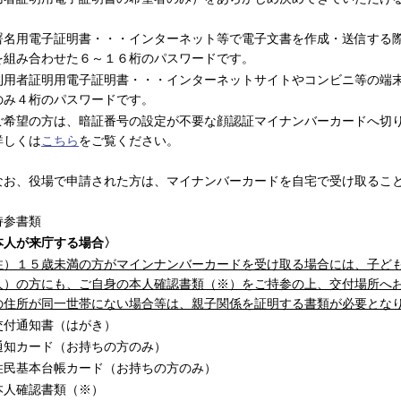
署名用電子証明書・・・インターネット等で電子文書を作成・送信する
を組み合わせた６～１６桁のパスワードです。
利用者証明用電子証明書・・・インターネットサイトやコンビニ等の端
のみ４桁のパスワードです。
ご希望の方は、暗証番号の設定が不要な顔認証マイナンバーカードへ切
しくは
こちら
をご覧ください。
お、役場で申請された方は、マイナンバーカードを自宅で受け取ること
持参書類
本人が来庁する場合〉
注）１５歳未満の方がマインナンバーカードを受け取る場合には、子ど
人）の方にも、ご自身の本人確認書類（※）をご持参の上、交付場所へ
の住所が同一世帯にない場合等は、親子関係を証明する書類が必要とな
交付通知書（はがき）
通知カード（お持ちの方のみ）
住民基本台帳カード（お持ちの方のみ）
本人確認書類（※）