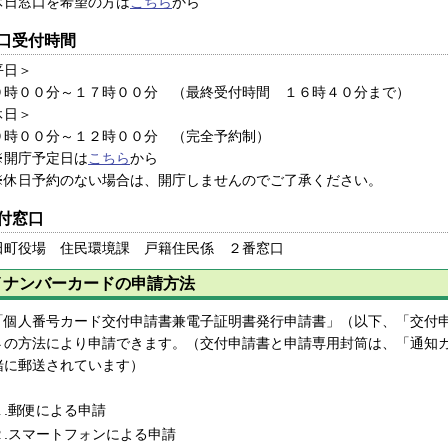
日窓口を希望の方は
こちら
から
口受付時間
平日＞
時００分～１７時００分 （最終受付時間 １６時４０分まで）
休日＞
時００分～１２時００分 （完全予約制）
開庁予定日は
こちら
から
休日予約のない場合は、開庁しませんのでご了承ください。
付窓口
田町役場 住民環境課 戸籍住民係 ２番窓口
イナンバーカードの申請方法
個人番号カード交付申請書兼電子証明書発行申請書」（以下、「交付申
４の方法により申請できます。（交付申請書と申請専用封筒は、「通知
緒に郵送されています）
.郵便による申請
.スマートフォンによる申請