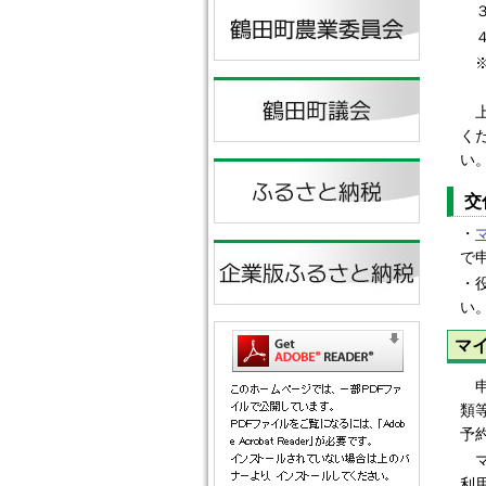
３
４
※
上
く
い
交
・
で
・
い
マ
申
類
予
マ
利