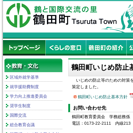
鶴田町いじめ防止
区域外就学基準
いじめの防止等のための対策を
就学援助費制度
策定しました。
学力向上推進委員会
鶴田町いじめ防止基本方針
奨学生制度
お問い合わせ先
国際交流
鶴田町教育委員会 学務総務係
電話：0173-22-2111 内線213
総合教育会議