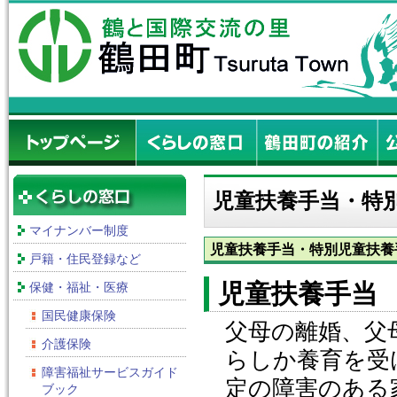
児童扶養手当・特
マイナンバー制度
児童扶養手当・特別児童扶養
戸籍・住民登録など
児童扶養手当
保健・福祉・医療
国民健康保険
父母の離婚、父
介護保険
らしか養育を受
障害福祉サービスガイド
定の障害のある
ブック