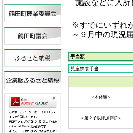
施設などに入所
※すでにいずれ
～９月中の現況
手当額
児童扶養手当
＜本体額＞
＜第２子以降加算額＞