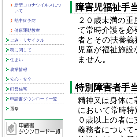
障害児福祉手
新型コロナウイルスにつ
いて
２０歳未満の重
熱中症予防
て常時介護を必
健康運動教室
者とその扶養義
ごみ・リサイクル
児童が福祉施設
税に関して
ません。
住まい
農業情報
安心・安全
特別障害者手
町営住宅
精神又は身体に
申請書ダウンロード一覧
において常時特
選挙
０歳以上の者に
義務者について