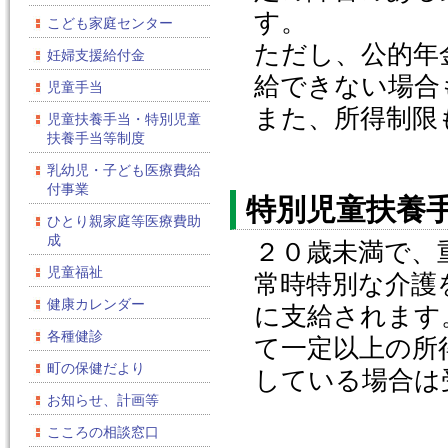
す。
こども家庭センター
ただし、公的年
妊婦支援給付金
給できない場合
児童手当
また、所得制限
児童扶養手当・特別児童
扶養手当等制度
乳幼児・子ども医療費給
付事業
特別児童扶養
ひとり親家庭等医療費助
成
２０歳未満で、
児童福祉
常時特別な介護
健康カレンダー
に支給されます
各種健診
て一定以上の所
町の保健だより
している場合は
お知らせ、計画等
こころの相談窓口