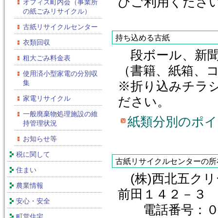
ひご利用くださ
オフィス町内会（事業所
の紙ごみリサイクル）
古紙リサイクルセンター
持ち込める古紙
衣類回収
段ボール、新聞
粗大ごみ料金表
（書籍、紙箱、
使用済小型家電の分別収
集
※折り込みチラ
家電リサイクル
ださい。
一般廃棄物処理施設の維
紙類分別のポイ
持管理状況
お知らせ等
税に関して
古紙リサイクルセンターの所
住まい
(株)西北五ク
農業情報
前田１４２－３
安心・安全
電話番号：０１
町営住宅