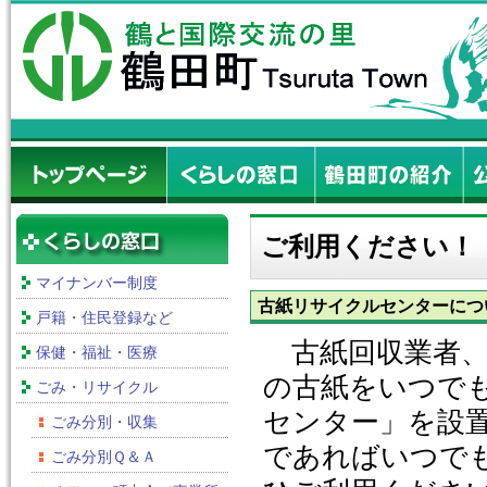
ご利用ください！
マイナンバー制度
古紙リサイクルセンターにつ
戸籍・住民登録など
古紙回収業者、
保健・福祉・医療
の古紙をいつで
ごみ・リサイクル
センター」を設
ごみ分別・収集
であればいつで
ごみ分別Ｑ＆Ａ