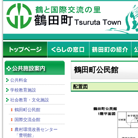
鶴田町公民館
公共料金
配置図
学校教育施設
社会教育・文化施設
鶴田町公民館
国際交流会館
農村環境改善センター
「豊明館」