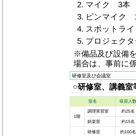
2. マイク 3本
3. ピンマイク 
4. スポットラ
5. プロジェク
※備品及び設備
場合は、事前に
研修室及び会議室
○研修室、講義室
室名
収容人
調理実習室
約25名
1階
娯楽室
約15名
研修室
約100名