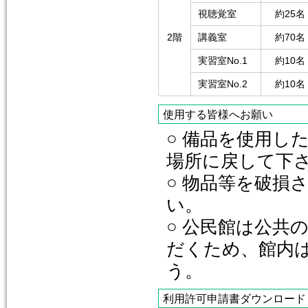
視聴覚室
約25名
2階
講義室
約70名
実習室No.1
約10名
実習室No.2
約10名
使用する皆様へお願い
○ 備品を使用し
場所に戻して下
○ 物品等を破損
い。
○ 公民館は公共
だくため、館内
う。
利用許可申請書ダウンロード