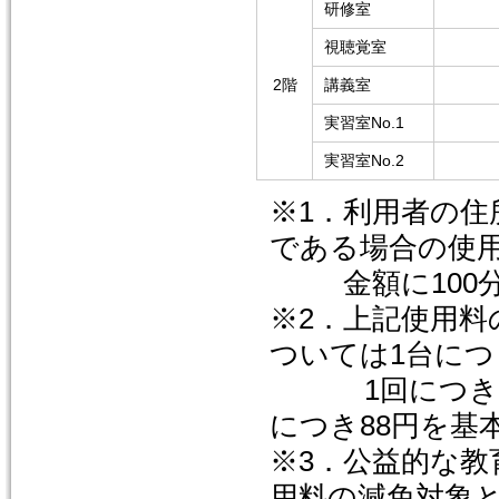
研修室
視聴覚室
2階
講義室
実習室No.1
実習室No.2
※1．利用者の住
である場合の使
金額に100分
※2．上記使用
ついては1台につ
1回につき19
につき88円を基
※3．公益的な
用料の減免対象