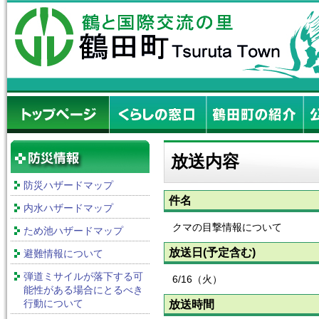
放送内容
防災ハザードマップ
件名
内水ハザードマップ
クマの目撃情報について
ため池ハザードマップ
放送日(予定含む)
避難情報について
弾道ミサイルが落下する可
6/16（火）
能性がある場合にとるべき
行動について
放送時間