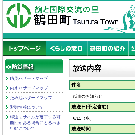
放送内容
防災ハザードマップ
件名
内水ハザードマップ
献血のお知らせ
ため池ハザードマップ
放送日(予定含む)
避難情報について
弾道ミサイルが落下する可
6/11（水）
能性がある場合にとるべき
行動について
放送時間