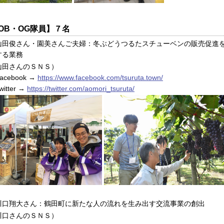
OB・OG隊員】７名
山田俊さん・園美さんご夫婦：冬ぶどうつるたスチューベンの販売促進
する業務
山田さんのＳＮＳ）
cebook →
https://www.facebook.com/tsuruta.town/
itter →
https://twitter.com/aomori_tsuruta/
川口翔大さん：鶴田町に新たな人の流れを生み出す交流事業の創出
川口さんのＳＮＳ）