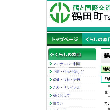
鶴
マイナンバー制度
地
戸籍・住民登録など
「
保健・福祉・医療
三
ごみ・リサイクル
住
税に関して
三
住まい
て
制