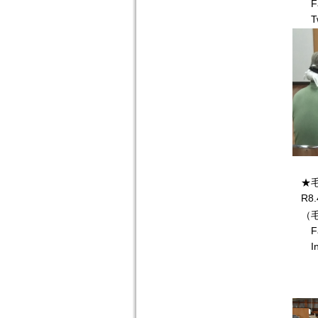
Fa
Tw
★
R
（
Fa
In