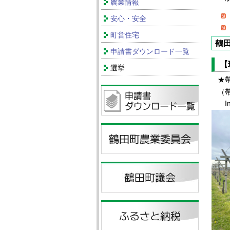
農業情報
安心・安全
町営住宅
鶴
申請書ダウンロード一覧
【
選挙
★
（
In