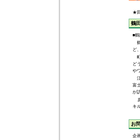
★
鶴
■
鶴
ど
町
ど
や
江
富
が
ま
キ
お
企画