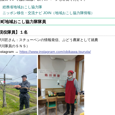
総務省地域おこし協力隊
ニッポン移住・交流ナビ JOIN（地域おこし協力隊情報）
田町地域おこし協力隊隊員
現役隊員】１名
帶川匠さん：スチューベンの情報発信、ぶどう農家として就農
帶川隊員のＳＮＳ）
stagram →
https://www.instagram.com/obikawa.tsuruta/