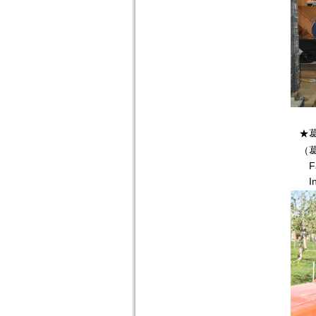
★
（
Fa
In