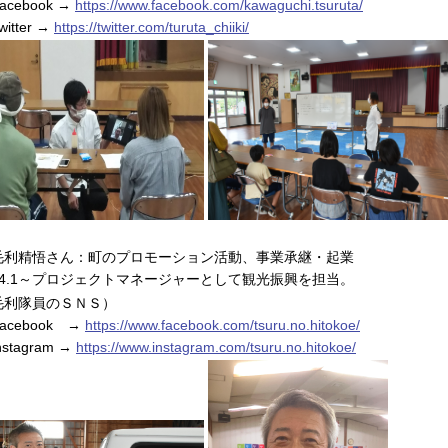
cebook →
https://www.facebook.com/kawaguchi.tsuruta/
itter →
https://twitter.com/turuta_chiiki/
毛利精悟さん：町のプロモーション活動、事業承継・起業
8.4.1～プロジェクトマネージャーとして観光振興を担当。
毛利隊員のＳＮＳ）
cebook →
https://www.facebook.com/tsuru.no.hitokoe/
stagram →
https://www.instagram.com/tsuru.no.hitokoe/