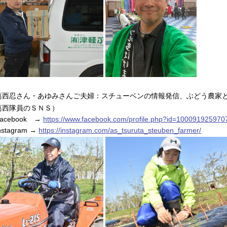
葛西忍さん・あゆみさんご夫婦：スチューベンの情報発信、ぶどう農家
葛西隊員のＳＮＳ）
cebook →
https://www.facebook.com/profile.php?id=100091925970
stagram →
https://instagram.com/as_tsuruta_steuben_farmer/