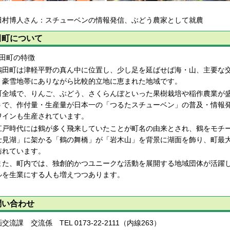
田村博人さん：スチューベンの情報発信、ぶどう農家として就農
田町について
鶴田町の特徴
田町は津軽平野の真ん中に位置し、少し足を延ばせば海・山、主要な交
、豪雪地帯にありながら比較的立地に恵まれた地域です。
全域で、りんご、ぶどう、さくらんぼといった果樹栽培や稲作農業が盛
うで、作付量・生産量が日本一の「つるたスチューベン」の普及・情報
ワインも生産されています。
戸時代には鶴が多く飛来していたことが町名の由来とされ、鶴をモチー
士見湖」に架かる「鶴の舞橋」が「岩木山」を背景に湖面を飾り、町最
訪れています。
た、町内では、独創的かつユニークな活動を展開する地域団体が活躍し
ルを生業にする人も増えつつあります。
問い合わせ
交流課 交流係 TEL 0173-22-2111（内線263）