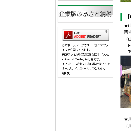
【
★
関
（
Fa
Tw
★
（