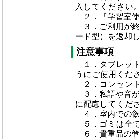
入してください
２．『学習室使
３．ご利用が終
ード型）を返却
注意事項
１．タブレット
うにご使用くだ
２．コンセント
３．私語や音が
に配慮してくだ
４．室内での飲
５．ゴミは全て
６．貴重品の管