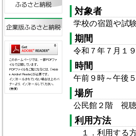
対象者
学校の宿題や試
期間
令和７年７月１
時間
午前９時～午後
場所
公民館２階 視
利用方法
１．利用する方