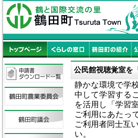
公民館視聴覚室を
静かな環境で学
中して学習する
を活用し「学習
ご利用にあたっ
ご利用者同士互
い。