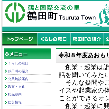
令和８年度あおも
くらしの窓口
創業・起業は誰
鶴田町の紹介
話を聞いてみた
公共施設案内
そんな疑問やご
教育・文化
イスや起業家の体
観光案内
ことができるオ
防災情報
創業・起業に興