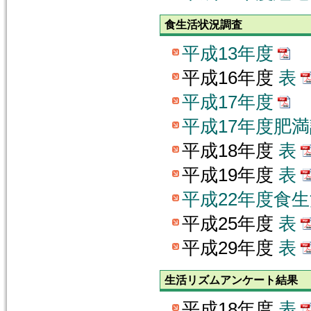
食生活状況調査
平成13年度
平成16年度
表
平成17年度
平成17年度肥
平成18年度
表
平成19年度
表
平成22年度食
平成25年度
表
平成29年度
表
生活リズムアンケート結果
平成18年度
表