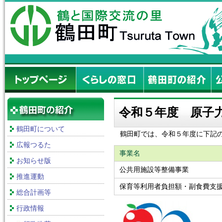
令和５年度 原子
鶴田町について
鶴田町では、令和５年度に下記
広報つるた
事業名
お知らせ版
公共用施設等整備事業
推進運動
保育等利用者負担額・副食費支
総合計画等
行政情報