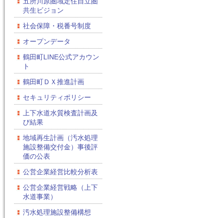
五所川原圏域定住自立圏
共生ビジョン
社会保障・税番号制度
オープンデータ
鶴田町LINE公式アカウン
ト
鶴田町ＤＸ推進計画
セキュリティポリシー
上下水道水質検査計画及
び結果
地域再生計画（汚水処理
施設整備交付金）事後評
価の公表
公営企業経営比較分析表
公営企業経営戦略（上下
水道事業）
汚水処理施設整備構想