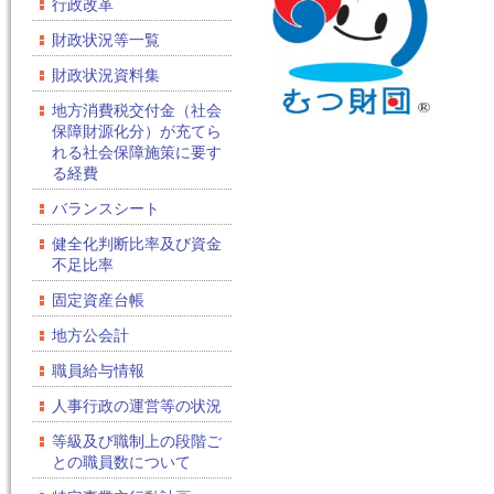
行政改革
財政状況等一覧
財政状況資料集
地方消費税交付金（社会
保障財源化分）が充てら
れる社会保障施策に要す
る経費
バランスシート
健全化判断比率及び資金
不足比率
固定資産台帳
地方公会計
職員給与情報
人事行政の運営等の状況
等級及び職制上の段階ご
との職員数について