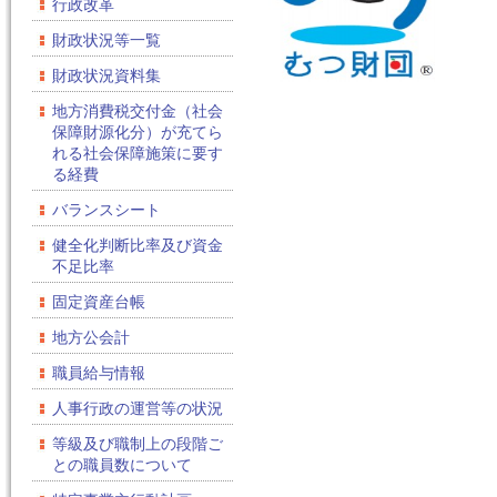
行政改革
財政状況等一覧
財政状況資料集
地方消費税交付金（社会
保障財源化分）が充てら
れる社会保障施策に要す
る経費
バランスシート
健全化判断比率及び資金
不足比率
固定資産台帳
地方公会計
職員給与情報
人事行政の運営等の状況
等級及び職制上の段階ご
との職員数について