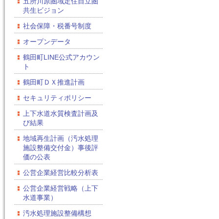
五所川原圏域定住自立圏
共生ビジョン
社会保障・税番号制度
オープンデータ
鶴田町LINE公式アカウン
ト
鶴田町ＤＸ推進計画
セキュリティポリシー
上下水道水質検査計画及
び結果
地域再生計画（汚水処理
施設整備交付金）事後評
価の公表
公営企業経営比較分析表
公営企業経営戦略（上下
水道事業）
汚水処理施設整備構想