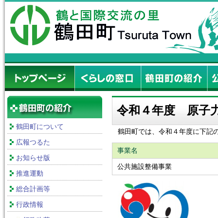
令和４年度 原子
鶴田町について
鶴田町では、令和４年度に下記
広報つるた
事業名
お知らせ版
公共施設整備事業
推進運動
総合計画等
行政情報