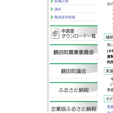
各種計画
次
議会
・個
・法
職員採用情報
・創
・町
・融
補
県
(
資
利
実
令
(
青
そ
青
そ