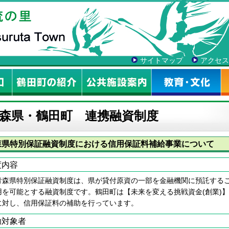
サイトマップ
アクセス
森県・鶴田町 連携融資制度
森県特別保証融資制度における信用保証料補給事業について
度内容
森県特別保証融資制度は、県が貸付原資の一部を金融機関に預託するこ
用を可能とする融資制度です。鶴田町は【未来を変える挑戦資金(創業)
に対し、信用保証料の補助を行っています。
助対象者