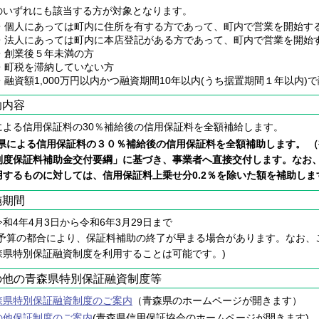
のいずれにも該当する方が対象となります。
人にあっては町内に住所を有する方であって、町内で営業を開始する
人にあっては町内に本店登記がある方であって、町内で営業を開始す
業後５年未満の方
税を滞納していない方
資額1,000万円以内かつ融資期間10年以内(うち据置期間１年以内)
助内容
による信用保証料の30％補給後の信用保証料を全額補給します。
※県による信用保証料の３０％補給後の信用保証料を全額補助します。 
制度保証料補助金交付要綱」に基づき、事業者へ直接交付します。なお
用するものに対しては、信用保証料上乗せ分0.2％を除いた額を補助しま
施期間
和4年4月3日から令和6年3月29日まで
予算の都合により、保証料補助の終了が早まる場合があります。なお、
森県特別保証融資制度を利用することは可能です。)
の他の青森県特別保証融資制度等
森県特別保証融資制度のご案内
（青森県のホームページが開きます）
の他保証制度のご案内
(青森県信用保証協会のホームページが開きます)