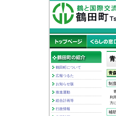
青
鶴田町について
青
広報つるた
制
お知らせ版
青
推進運動
利
総合計画等
方
行政情報
補