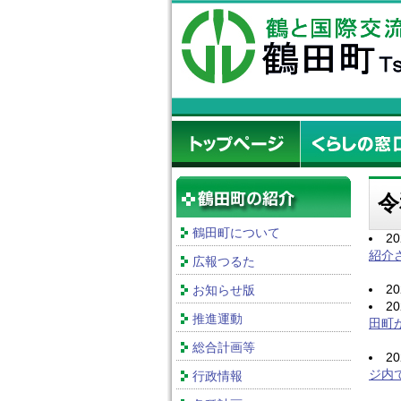
令
鶴田町について
2
紹介
広報つるた
2
お知らせ版
2
推進運動
田町
総合計画等
2
ジ内
行政情報