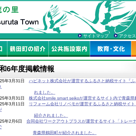
サイトマップ
アクセス
和6年度掲載情報
025年3月31日
ハピネット株式会社が運営するふるさと納税サイト『ふ
さ
れました。
025年3月31日
株式会社smile smart seikoが運営するサイト内で
025年3月11日
リフォーム会社リノベモが運営するふるさと納税サイト
が
紹介されました。
025年2月6日
合同会社ワークアウトプラスが運営するサイト「トレーナ
で
青森県鶴田町が紹介されました。