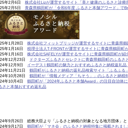
025年2月6日
株式会社Lizが運営するサイト「美と健康のふるさと診
025年2月5日
青森県鶴田町が「令和6年度 ふるさと本舗アワード」でBr
025年1月28日
株式会社フィットブリッジが運営するサイトに青森県鶴
025年1月16日
税理士法人T-FRONTが運営するサイトに青森県鶴田町
025年1月16日
株式会社SAFELYが運営するサイトに青森県鶴田町が紹
024年12月23日
ドクターズふるさとセレクトに青森県鶴田町のふるさ
024年12月9日
イーデス I 鶴田町の魅力とおすすめふるさと納税返礼品
024年11月21日
鶴田町がふるさと納税の返礼品検索サイト「ふるふる
024年10月28日
鶴田町が「情報メディア「ちそう」」のふるさと納税
024年10月4日
鶴田町が「2024年ふるさと本舗Award」の注目自治体
024年9月26日 総務大臣より「ふるさと納税の対象となる地方団体」
024年9月17日
鶴田町が「マネ会」のふるさと納税特集に掲載されまし