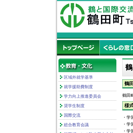
鶴
区域外就学基準
鶴
就学援助費制度
鶴田
学力向上推進委員会
様
奨学生制度
国際交流
・
・学
総合教育会議
・学