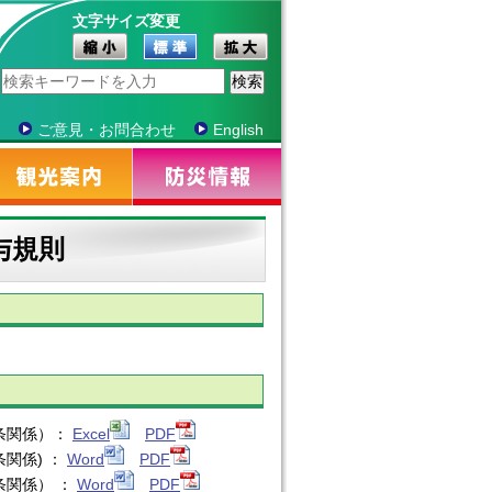
文字サイズ変更
ご意見・お問合わせ
English
与規則
関係）：
Excel
PDF
係) ：
Word
PDF
関係） ：
Word
PDF