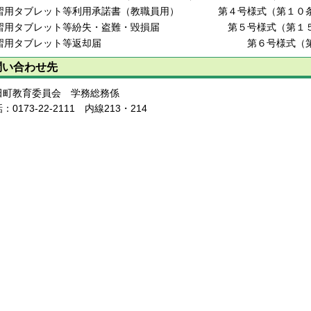
習用タブレット等利用承諾書（教職員用） 第４号様式（第１０条
習用タブレット等紛失・盗難・毀損届 第５号様式（第１５
学習用タブレット等返却届 第６号様式（第１
問い合わせ先
田町教育委員会 学務総務係
：0173-22-2111 内線213・214