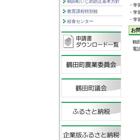
鶴田町いじめ防止基本方針
・学
教育課程特別校
・学
・
給食センター
お
鶴
電話