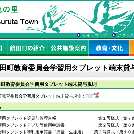
サイトマップ
アクセス
田町教育委員会学習用タブレット端末貸
田町教育委員会学習用タブレット端末貸与規則
町教育委員会学習用タブレット端末貸与規側：
PDF
式
学習用タブレット等貸与管理台帳 第１号様式（第７条
習用タブレットアプリ等使用申請書 第２号様式（第８条関
習用タブレット等利用承諾書（児童・生徒用） 第３号様式（第１０条