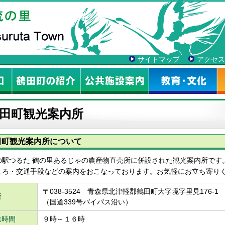
サイトマップ
アクセス
田町観光案内所
田町観光案内所について
の駅つるた 鶴の里あるじゃの農産物直売所に併設された観光案内所です
ころ・交通手段などの案内をおこなっております。お気軽にお立ち寄り
〒038-3524 青森県北津軽郡鶴田町大字境字里見176-1
所
（国道339号バイパス沿い）
業時間
９時～１６時