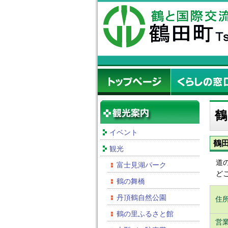
鶴
イベント
鶴
観光
道
富士見湖パーク
ど
鶴の舞橋
丹頂鶴自然公園
住
鶴の里ふるさと館
営